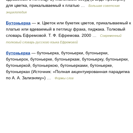
для цветка, прикалываемый к платью …
Большая советская
энциклопедия
Бутоньерка
— ж. Цветок или букетик цветов, прикалываемый к
платью или вдеваемый в петлицу фрака, пиджака. Толковый
словарь Ефремовой. Т. Ф. Ефремова. 2000 …
Современный
толковый словарь русского языка Ефремовой
бутоньерка
— бутоньерка, бутоньерки, бутоньерки,
бутоньерок, бутоньерке, бутоньеркам, бутоньерку, бутоньерки,
бутоньеркой, бутоньеркою, бутоньерками, бутоньерке,
бутоньерках (Источник: «Полная акцентуированная парадигма
по А. А. Зализняку») …
Формы слов