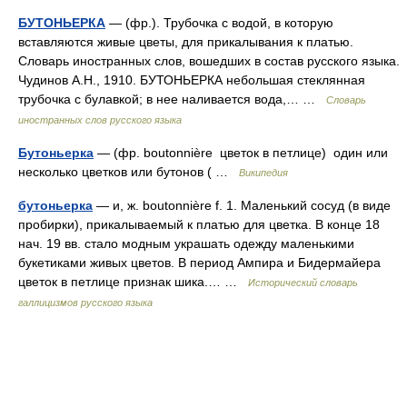
БУТОНЬЕРКА
— (фр.). Трубочка с водой, в которую
вставляются живые цветы, для прикалывания к платью.
Словарь иностранных слов, вошедших в состав русского языка.
Чудинов А.Н., 1910. БУТОНЬЕРКА небольшая стеклянная
трубочка с булавкой; в нее наливается вода,… …
Словарь
иностранных слов русского языка
Бутоньерка
— (фр. boutonnière цветок в петлице) один или
несколько цветков или бутонов ( …
Википедия
бутоньерка
— и, ж. boutonnière f. 1. Маленький сосуд (в виде
пробирки), прикалываемый к платью для цветка. В конце 18
нач. 19 вв. стало модным украшать одежду маленькими
букетиками живых цветов. В период Ампира и Бидермайера
цветок в петлице признак шика.… …
Исторический словарь
галлицизмов русского языка