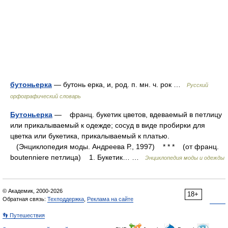
бутоньерка
— бутонь ерка, и, род. п. мн. ч. рок …
Русский
орфографический словарь
Бутоньерка
— франц. букетик цветов, вдеваемый в петлицу
или прикалываемый к одежде; сосуд в виде пробирки для
цветка или букетика, прикалываемый к платью.
(Энциклопедия моды. Андреева Р., 1997) * * * (от франц.
boutenniere петлица) 1. Букетик… …
Энциклопедия моды и одежды
© Академик, 2000-2026
18+
Обратная связь:
Техподдержка
,
Реклама на сайте
👣 Путешествия