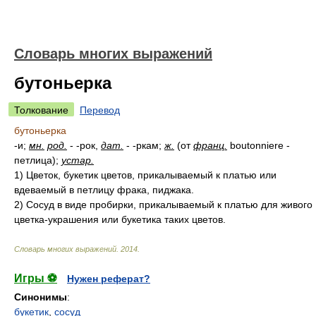
Словарь многих выражений
бутоньерка
Толкование
Перевод
бутоньерка
-и;
мн.
род.
- -рок,
дат.
- -ркам;
ж.
(от
франц.
boutonniere -
петлица);
устар.
1)
Цветок, букетик цветов, прикалываемый к платью или
вдеваемый в петлицу фрака, пиджака.
2)
Сосуд в виде пробирки, прикалываемый к платью для живого
цветка-украшения или букетика таких цветов.
Словарь многих выражений
.
2014
.
Игры ⚽
Нужен реферат?
Синонимы
:
букетик
,
сосуд