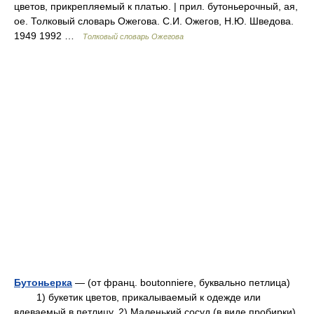
цветов, прикрепляемый к платью. | прил. бутоньерочный, ая,
ое. Толковый словарь Ожегова. С.И. Ожегов, Н.Ю. Шведова.
1949 1992 …
Толковый словарь Ожегова
Бутоньерка
— (от франц. boutonniere, буквально петлица)
1) букетик цветов, прикалываемый к одежде или
вдеваемый в петлицу. 2) Маленький сосуд (в виде пробирки)